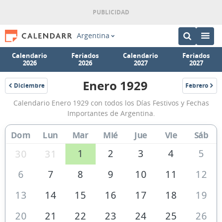
Argentina
Calendario
Feriados
Calendario
Feriados
2026
2026
2027
2027
Enero 1929
Diciembre
Febrero
1928
1929
Calendario
Calendario Enero 1929 con todos los Días Festivos y Fechas
Enero
Importantes de Argentina.
1929
Dom
Lun
Mar
Mié
Jue
Vie
Sáb
de
Argentina
1
2
3
4
5
30
31
6
7
8
9
10
11
12
13
14
15
16
17
18
19
20
21
22
23
24
25
26