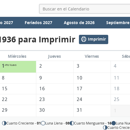
io 2027
Feriados 2027
Agosto de 2026
Septiembre
1936 para Imprimir
Imprimir
Miércoles
Jueves
Viernes
Sáb
1
2
3
4
Año Nuevo
8
9
10
11
15
16
17
18
22
23
24
25
29
30
31
1
Cuarto Creciente -
01
Luna Llena -
08
Cuarto Menguante -
16
Luna Nu
Cuarto Crecie