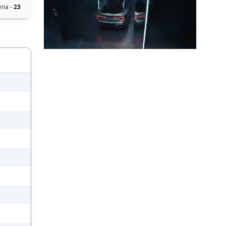
ena -
23