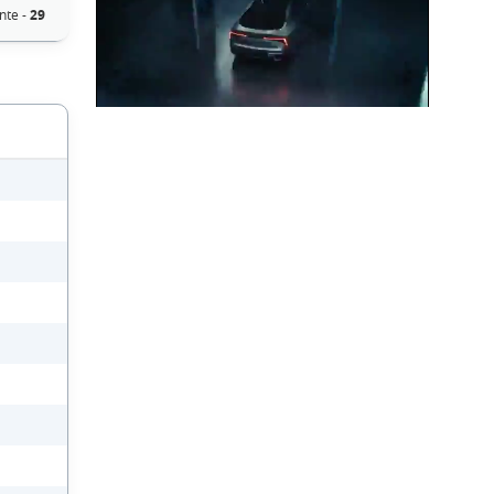
nte -
29