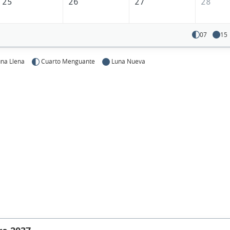
25
26
27
28
07
15
na Llena
Cuarto Menguante
Luna Nueva