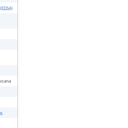
 (EDSA)
nicana
os