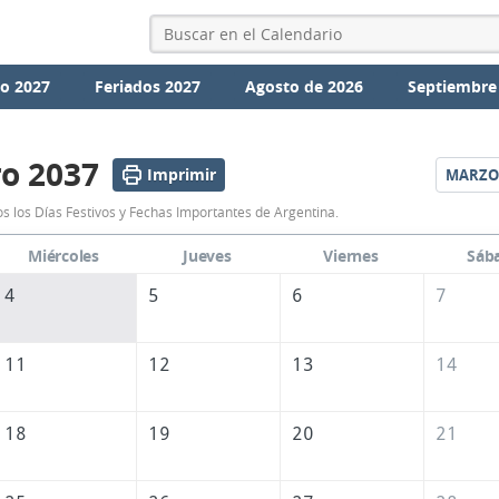
io 2027
Feriados 2027
Agosto de 2026
Septiembre
o 2037
Imprimir
MARZO
Calendario
s los Días Festivos y Fechas Importantes de Argentina.
Febrero
Miércoles
Jueves
Viernes
Sáb
2037
4
5
6
7
de
Argentina
11
12
13
14
18
19
20
21