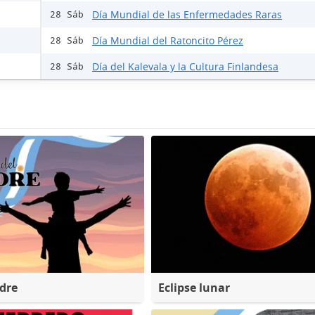
Día Mundial de las Enfermedades Raras
28 Sáb
Día Mundial del Ratoncito Pérez
28 Sáb
Día del Kalevala y la Cultura Finlandesa
28 Sáb
adre
Eclipse lunar