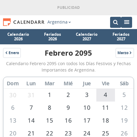
Argentina
Calendario
Feriados
Calendario
Feriados
2026
2026
2027
2027
Febrero 2095
Enero
Marzo
2095
2095
Calendario
Calendario Febrero 2095 con todos los Días Festivos y Fechas
Febrero
Importantes de Argentina.
2095
Dom
Lun
Mar
Mié
Jue
Vie
Sáb
de
Argentina
1
2
3
4
5
30
31
6
7
8
9
10
11
12
13
14
15
16
17
18
19
20
21
22
23
24
25
26