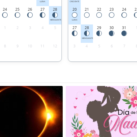
LLENA
CRECIENTE
24
25
26
27
28
20
21
22
23
24
2
MENGUANTE
LLENA
1
2
3
4
5
27
28
29
30
31
MENGUANTE
8
9
10
11
12
3
4
5
6
7