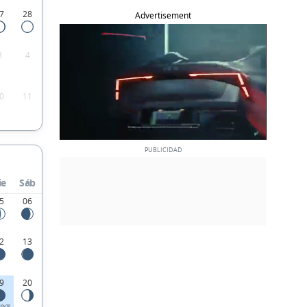
7
28
Advertisement
3
4
0
11
ie
Sáb
5
06
2
13
9
20
IENTE