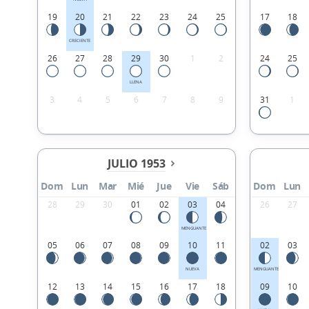
19
20
21
22
23
24
25
17
18
CRECIENTE
26
27
28
29
30
1
2
24
25
LLENA
3
4
5
6
7
8
9
31
1
JULIO 1953
Dom
Lun
Mar
Mié
Jue
Vie
Sáb
Dom
Lun
28
29
30
01
02
03
04
26
27
MENGUANTE
05
06
07
08
09
10
11
02
03
NUEVA
MENGUANTE
12
13
14
15
16
17
18
09
10