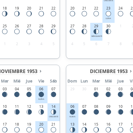
CRECIENTE
18
19
20
21
22
20
21
22
23
24
2
LLENA
25
26
27
28
29
27
28
29
30
1
MENGUANTE
1
2
3
4
5
4
5
6
7
8
OVIEMBRE 1953
DICIEMBRE 1953
Mar
Mié
Jue
Vie
Sáb
Dom
Lun
Mar
Mié
Jue
V
03
04
05
06
07
29
30
01
02
03
0
NUEVA
10
11
12
13
14
06
07
08
09
10
1
CRECIENTE
NUEVA
17
18
19
20
21
13
14
15
16
17
1