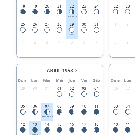
18
19
20
21
22
23
24
22
23
CRECIENTE
25
26
27
28
29
30
31
1
2
LLENA
1
2
3
4
5
6
7
8
9
ABRIL 1953
Dom
Lun
Mar
Mié
Jue
Vie
Sáb
Dom
Lun
29
30
31
01
02
03
04
26
27
05
06
07
08
09
10
11
03
04
MENGUANTE
12
13
14
15
16
17
18
10
11
NUEVA