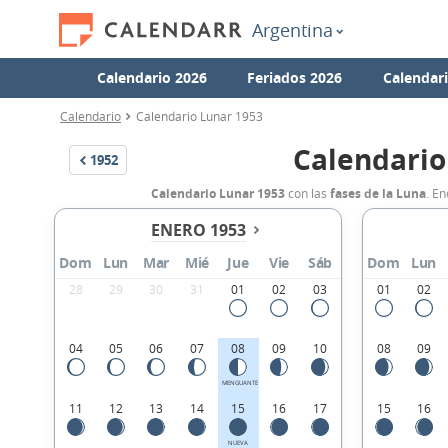
Argentina
Calendario 2026
Feriados 2026
Calendar
Calendario
Calendario Lunar 1953
Calendario
1952
Calendario Lunar 1953
con las
fases de la Luna
. E
ENERO 1953
Dom
Lun
Mar
Mié
Jue
Vie
Sáb
Dom
Lun
28
29
30
31
01
02
03
01
02
04
05
06
07
08
09
10
08
09
MENGUANTE
11
12
13
14
15
16
17
15
16
NUEVA