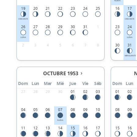
NUEVA
19
20
21
22
23
24
25
16
17
CRECIENTE
CRECIENTE
26
27
28
29
30
31
1
23
24
LLENA
LLENA
2
3
4
5
6
7
8
30
31
MENGUANTE
OCTUBRE 1953
N
Dom
Lun
Mar
Mié
Jue
Vie
Sáb
Dom
Lun
27
28
29
30
01
02
03
01
02
04
05
06
07
08
09
10
08
09
NUEVA
11
12
13
14
15
16
17
15
16