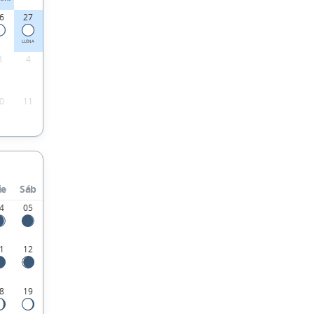
6
27
LLENA
3
4
0
11
ie
Sáb
4
05
1
12
8
19