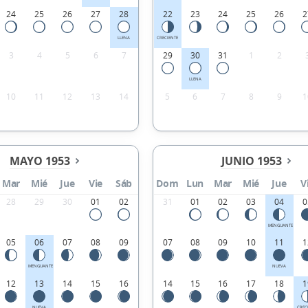
24
25
26
27
28
22
23
24
25
26
2
LLENA
CRECIENTE
3
4
5
6
7
29
30
31
1
2
LLENA
10
11
12
13
14
5
6
7
8
9
1
MAYO 1953
JUNIO 1953
Mar
Mié
Jue
Vie
Sáb
Dom
Lun
Mar
Mié
Jue
V
28
29
30
01
02
31
01
02
03
04
0
MENGUANTE
05
06
07
08
09
07
08
09
10
11
1
MENGUANTE
NUEVA
12
13
14
15
16
14
15
16
17
18
1
NUEVA
CREC