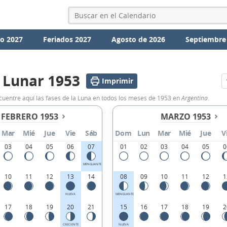
io 2027
Feriados 2027
Agosto de 2026
Septiembre
 Lunar 1953
Imprimir
ncuentre aquí las fases de la Luna en todos los meses de 1953 en
Argentina
.
FEBRERO 1953
MARZO 1953
Mar
Mié
Jue
Vie
Sáb
Dom
Lun
Mar
Mié
Jue
V
03
04
05
06
07
01
02
03
04
05
0
MENGUANTE
10
11
12
13
14
08
09
10
11
12
1
NUEVA
MENGUANTE
17
18
19
20
21
15
16
17
18
19
2
CRECIENTE
NUEVA