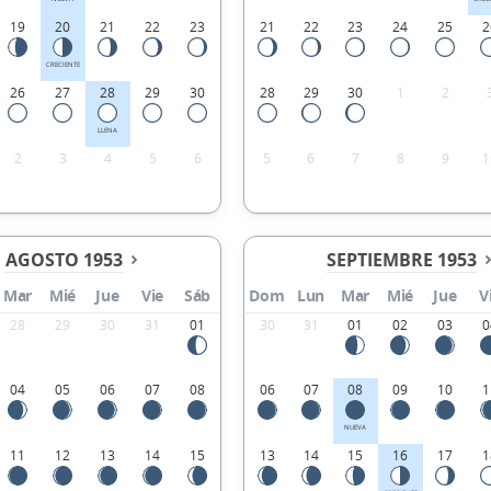
19
20
21
22
23
21
22
23
24
25
2
CRECIENTE
26
27
28
29
30
28
29
30
1
2
LLENA
2
3
4
5
6
5
6
7
8
9
1
AGOSTO 1953
SEPTIEMBRE 1953
Mar
Mié
Jue
Vie
Sáb
Dom
Lun
Mar
Mié
Jue
V
28
29
30
31
01
30
31
01
02
03
0
04
05
06
07
08
06
07
08
09
10
1
NUEVA
11
12
13
14
15
13
14
15
16
17
1