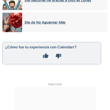
Día Nacional de Gracias a Dios es Lunes
MENGUANTE
07
08
09
10
11
12
13
Día de No Aguantar Más
NUEVA
14
15
16
17
18
19
20
CRECIENTE
21
22
23
24
25
26
27
¿Cómo fue tu experiencia con Calendarr?
LLENA
28
29
30
1
2
3
4
5
6
7
8
9
10
11
MAYO 2024
Dom
Lun
Mar
Mié
Jue
Vie
Sáb