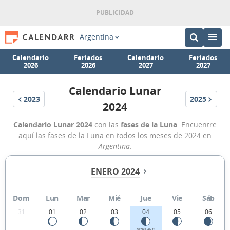
Argentina
Calendario
Feriados
Calendario
Feriados
2026
2026
2027
2027
Calendario Lunar
2023
2025
2024
Calendario Lunar 2024
con las
fases de la Luna
. Encuentre
aquí las fases de la Luna en todos los meses de 2024 en
Argentina
.
ENERO 2024
Dom
Lun
Mar
Mié
Jue
Vie
Sáb
31
01
02
03
04
05
06
MENGUANTE