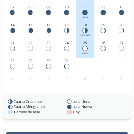
07
08
09
10
11
12
13
NUEVA
14
15
16
17
18
19
20
CRECIENTE
21
22
23
24
25
26
27
LLENA
28
29
30
31
1
2
3
4
5
6
7
8
9
10
Cuarto Creciente
Luna Llena
FEBRERO 2024
Cuarto Menguante
Luna Nueva
Cambio de fase
Hoy
Dom
Lun
Mar
Mié
Jue
Vie
Sáb
28
29
30
31
01
02
03