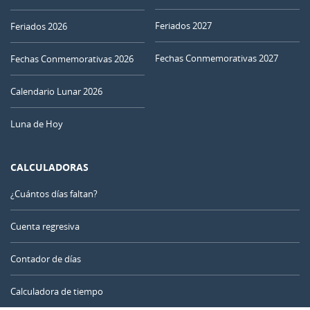
30
01
02
03
04
05
06
Feriados 2027
Feriados 2026
NUEVA
Fechas Conmemorativas 2027
07
08
09
10
11
12
13
Fechas Conmemorativas 2026
CRECIENTE
Calendario Lunar 2026
14
15
16
17
18
19
20
Luna de Hoy
21
22
23
24
25
26
27
CALCULADORAS
LLENA
MENGUANTE
28
29
30
31
1
2
3
¿Cuántos días faltan?
4
5
6
7
8
9
10
Cuenta regresiva
Contador de días
AGOSTO 2024
Calculadora de tiempo