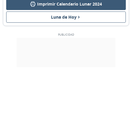
Imprimir Calendario Lunar 2024
MENGUANTE
04
05
06
07
08
09
10
Luna de Hoy
NUEVA
11
12
13
14
15
16
17
CRECIENTE
18
19
20
21
22
23
24
LLENA
25
26
27
28
29
1
2
3
4
5
6
7
8
9
MARZO 2024
Dom
Lun
Mar
Mié
Jue
Vie
Sáb
25
26
27
28
29
01
02