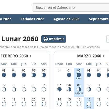
io 2027
Feriados 2027
Agosto de 2026
Septiembre
 Lunar 2060
Imprimir
ncuentre aquí las fases de la Luna en todos los meses de 2060 en
Argentina
.
FEBRERO 2060
MARZO 2060
Mar
Mié
Jue
Vie
Sáb
Dom
Lun
Mar
Mié
Jue
V
03
04
05
06
07
29
01
02
03
04
0
NUEVA
10
11
12
13
14
07
08
09
10
11
1
CRECIENTE
17
18
19
20
21
14
15
16
17
18
1
LLENA