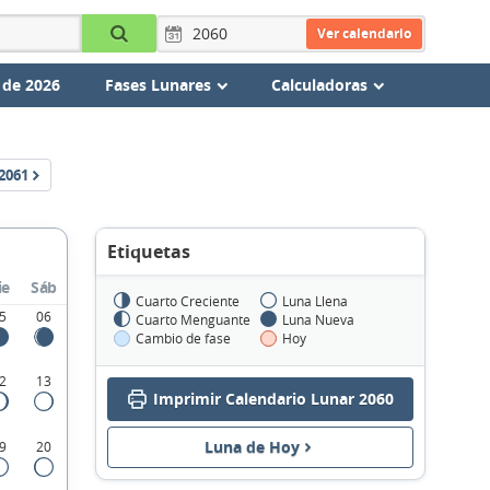
Ver calendario
 de 2026
Fases Lunares
Calculadoras
2061
Etiquetas
ie
Sáb
Cuarto Creciente
Luna Llena
5
06
Cuarto Menguante
Luna Nueva
Cambio de fase
Hoy
2
13
Imprimir Calendario Lunar 2060
Luna de Hoy
9
20