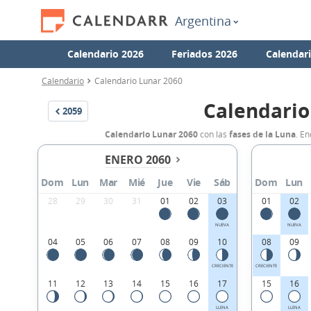
Argentina
Calendario 2026
Feriados 2026
Calendar
Calendario
Calendario Lunar 2060
Calendario
2059
Calendario Lunar 2060
con las
fases de la Luna
. E
ENERO 2060
Dom
Lun
Mar
Mié
Jue
Vie
Sáb
Dom
Lun
28
29
30
31
01
02
03
01
02
NUEVA
NUEVA
04
05
06
07
08
09
10
08
09
CRECIENTE
CRECIENTE
11
12
13
14
15
16
17
15
16
LLENA
LLENA