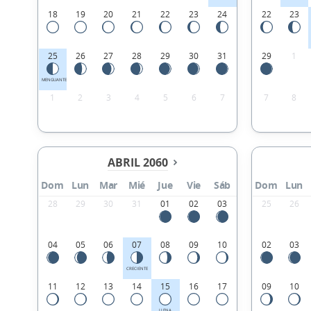
18
19
20
21
22
23
24
22
23
25
26
27
28
29
30
31
29
1
MENGUANTE
1
2
3
4
5
6
7
7
8
ABRIL 2060
Dom
Lun
Mar
Mié
Jue
Vie
Sáb
Dom
Lun
28
29
30
31
01
02
03
25
26
04
05
06
07
08
09
10
02
03
CRECIENTE
11
12
13
14
15
16
17
09
10
LLENA