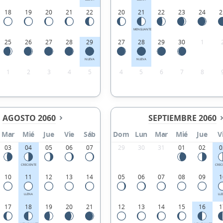
18
19
20
21
22
20
21
22
23
24
2
MENGUANTE
25
26
27
28
29
27
28
29
30
1
NUEVA
NUEVA
1
2
3
4
5
4
5
6
7
8
AGOSTO 2060
SEPTIEMBRE 2060
Mar
Mié
Jue
Vie
Sáb
Dom
Lun
Mar
Mié
Jue
V
03
04
05
06
07
29
30
31
01
02
0
CRECIENTE
CREC
10
11
12
13
14
05
06
07
08
09
1
LLENA
LL
17
18
19
20
21
12
13
14
15
16
1