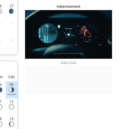
6
27
Advertisement
2
3
9
10
ie
Sáb
4
05
CRECIENTE
1
12
8
19