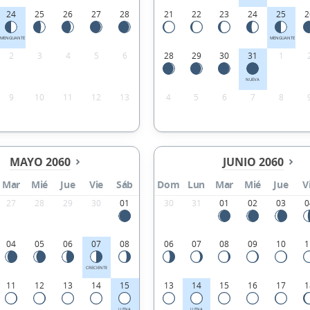
24
25
26
27
28
21
22
23
24
25
2
MENGUANTE
MENGUANTE
2
3
4
5
6
28
29
30
31
1
NUEVA
9
10
11
12
13
4
5
6
7
8
MAYO 2060
JUNIO 2060
Mar
Mié
Jue
Vie
Sáb
Dom
Lun
Mar
Mié
Jue
V
27
28
29
30
01
30
31
01
02
03
0
04
05
06
07
08
06
07
08
09
10
1
CRECIENTE
11
12
13
14
15
13
14
15
16
17
1
LLENA
LLENA