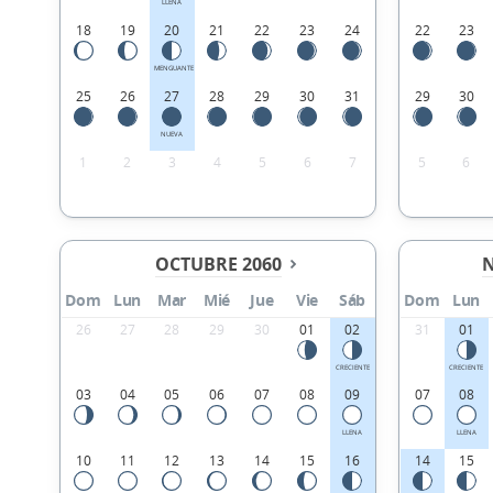
LLENA
18
19
20
21
22
23
24
22
23
MENGUANTE
25
26
27
28
29
30
31
29
30
NUEVA
1
2
3
4
5
6
7
5
6
OCTUBRE 2060
N
Dom
Lun
Mar
Mié
Jue
Vie
Sáb
Dom
Lun
26
27
28
29
30
01
02
31
01
CRECIENTE
CRECIENTE
03
04
05
06
07
08
09
07
08
LLENA
LLENA
10
11
12
13
14
15
16
14
15