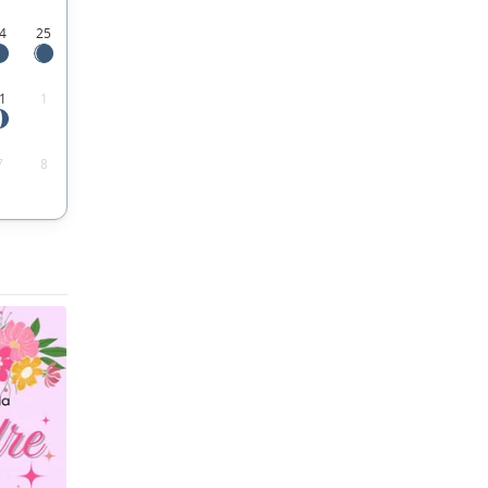
4
25
1
1
7
8