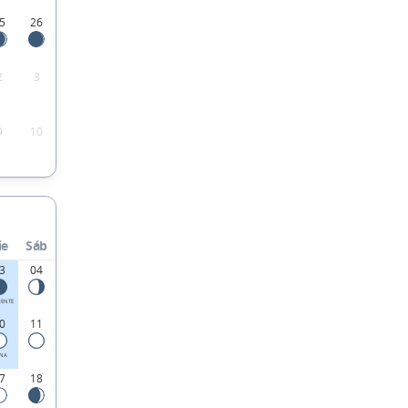
5
26
2
3
9
10
ie
Sáb
3
04
IENTE
0
11
ENA
7
18