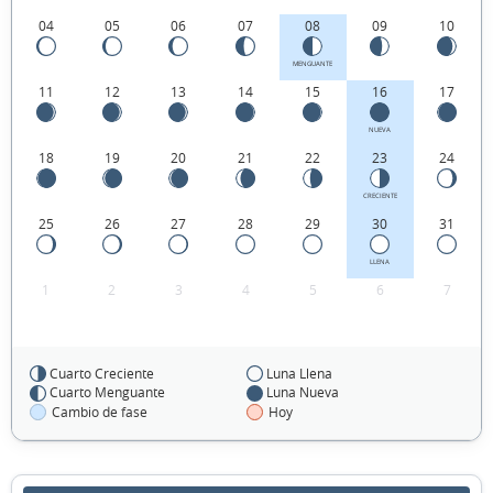
04
05
06
07
08
09
10
MENGUANTE
11
12
13
14
15
16
17
NUEVA
18
19
20
21
22
23
24
CRECIENTE
25
26
27
28
29
30
31
LLENA
1
2
3
4
5
6
7
Cuarto Creciente
Luna Llena
FEBRERO 2105
Cuarto Menguante
Luna Nueva
Cambio de fase
Hoy
Dom
Lun
Mar
Mié
Jue
Vie
Sáb
01
02
03
04
05
06
07