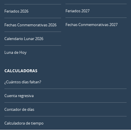
28
29
30
01
02
03
04
Feriados 2027
Feriados 2026
MENGUANTE
Fechas Conmemorativas 2027
05
06
07
08
09
10
11
Fechas Conmemorativas 2026
NUEVA
Calendario Lunar 2026
12
13
14
15
16
17
18
Luna de Hoy
CRECIENTE
19
20
21
22
23
24
25
CALCULADORAS
26
27
28
29
30
31
1
¿Cuántos días faltan?
LLENA
2
3
4
5
6
7
8
Cuenta regresiva
Contador de días
AGOSTO 2105
Calculadora de tiempo