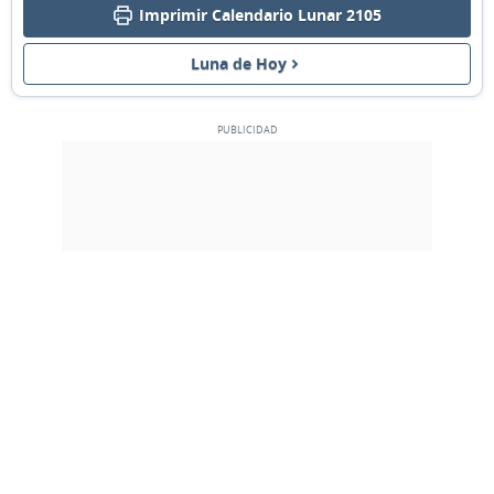
Imprimir Calendario Lunar 2105
MENGUANTE
08
09
10
11
12
13
14
Luna de Hoy
NUEVA
15
16
17
18
19
20
21
CRECIENTE
22
23
24
25
26
27
28
LLENA
1
2
3
4
5
6
7
8
9
10
11
12
13
14
MARZO 2105
Dom
Lun
Mar
Mié
Jue
Vie
Sáb
01
02
03
04
05
06
07