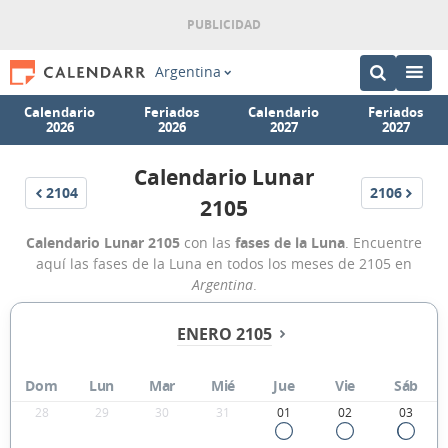
Argentina
Calendario
Feriados
Calendario
Feriados
2026
2026
2027
2027
Calendario Lunar
2104
2106
2105
Calendario Lunar 2105
con las
fases de la Luna
. Encuentre
aquí las fases de la Luna en todos los meses de 2105 en
Argentina
.
ENERO 2105
Dom
Lun
Mar
Mié
Jue
Vie
Sáb
28
29
30
31
01
02
03