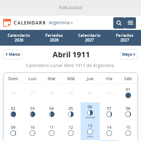
Argentina
Calendario
Feriados
Calendario
Feriados
2026
2026
2027
2027
Abril 1911
Marzo
Mayo
1911
1911
Calendario
Calendario Lunar Abril 1911 de Argentina.
Lunar
Abril
Dom
Lun
Mar
Mié
Jue
Vie
Sáb
1911
01
26
27
28
29
30
31
de
Argentina.
06
02
03
04
05
07
08
CRECIENTE
13
09
10
11
12
14
15
LLENA