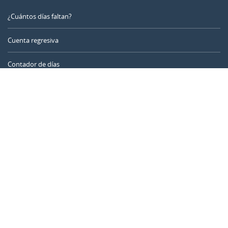
¿Cuántos días faltan?
Cuenta regresiva
Contador de días
Calculadora de tiempo
Día del año
Calculadora de edad
Temporizador online
CALENDARR.COM
Sobre nosotros