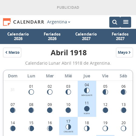
Argentina
Calendario
Feriados
Calendario
Feriados
2026
2026
2027
2027
Abril 1918
Marzo
Mayo
1918
1918
Calendario
Calendario Lunar Abril 1918 de Argentina.
Lunar
Abril
Dom
Lun
Mar
Mié
Jue
Vie
Sáb
1918
04
01
02
03
05
06
31
de
MENGUANTE
Argentina.
11
07
08
09
10
12
13
NUEVA
17
14
15
16
18
19
20
CRECIENTE