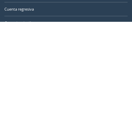
Cuenta regresiva
Contador de días
Calculadora de tiempo
Día del año
Calculadora de edad
Temporizador online
CALENDARR.COM
Sobre nosotros
Privacidad