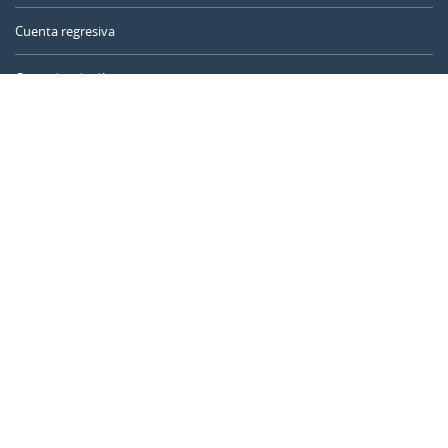
Cuenta regresiva
Contador de días
Calculadora de tiempo
Día del año
Calculadora de edad
Temporizador online
CALENDARR.COM
Sobre nosotros
Privacidad