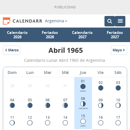
Argentina
Calendario
Feriados
Calendario
Feriados
2026
2026
2027
2027
Abril 1965
Marzo
Mayo
1965
1965
Calendario
Calendario Lunar Abril 1965 de Argentina.
Lunar
Abril
Dom
Lun
Mar
Mié
Jue
Vie
Sáb
1965
01
02
03
28
29
30
31
de
NUEVA
Argentina.
08
04
05
06
07
09
10
CRECIENTE
15
11
12
13
14
16
17
LLENA