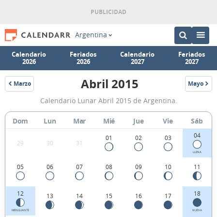
Argentina
Calendario
Feriados
Calendario
Feriados
2026
2026
2027
2027
Abril 2015
Marzo
Mayo
2015
2015
Calendario
Calendario Lunar Abril 2015 de Argentina.
Lunar
Abril
Dom
Lun
Mar
Mié
Jue
Vie
Sáb
2015
04
01
02
03
29
30
31
de
LLENA
Argentina.
05
06
07
08
09
10
11
12
18
13
14
15
16
17
MENGUANTE
NUEVA