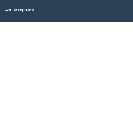
Cuenta regresiva
Contador de días
Calculadora de tiempo
Día del año
Calculadora de edad
Temporizador online
CALENDARR.COM
Sobre nosotros
Privacidad