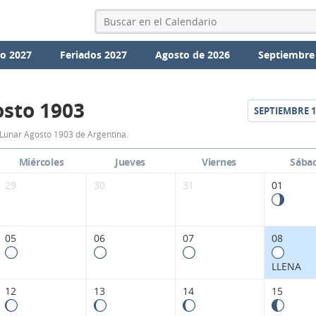
io 2027
Feriados 2027
Agosto de 2026
Septiembre
sto 1903
SEPTIEMBRE
1
Calendario
Lunar Agosto 1903 de Argentina.
Lunar
Miércoles
Jueves
Viernes
Sába
Agosto
29
30
31
01
1903
de
05
06
07
08
Argentina.
LLENA
12
13
14
15