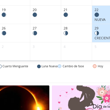
19
20
21
22
NUEVA
26
27
28
29
CRECIEN
2
3
4
5
Cuarto Menguante
Luna Nueva
Cambio de fase
Hoy