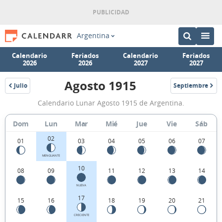
Argentina
Calendario
Feriados
Calendario
Feriados
2026
2026
2027
2027
Agosto 1915
Julio
Septiembre
1915
1915
Calendario
Calendario Lunar Agosto 1915 de Argentina.
Lunar
Agosto
Dom
Lun
Mar
Mié
Jue
Vie
Sáb
1915
02
01
03
04
05
06
07
de
MENGUANTE
Argentina.
10
08
09
11
12
13
14
NUEVA
17
15
16
18
19
20
21
CRECIENTE