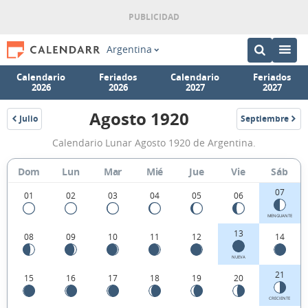
Argentina
Calendario
Feriados
Calendario
Feriados
2026
2026
2027
2027
Agosto 1920
Julio
Septiembre
1920
1920
Calendario
Calendario Lunar Agosto 1920 de Argentina.
Lunar
Agosto
Dom
Lun
Mar
Mié
Jue
Vie
Sáb
1920
07
01
02
03
04
05
06
de
MENGUANTE
Argentina.
13
08
09
10
11
12
14
NUEVA
21
15
16
17
18
19
20
CRECIENTE