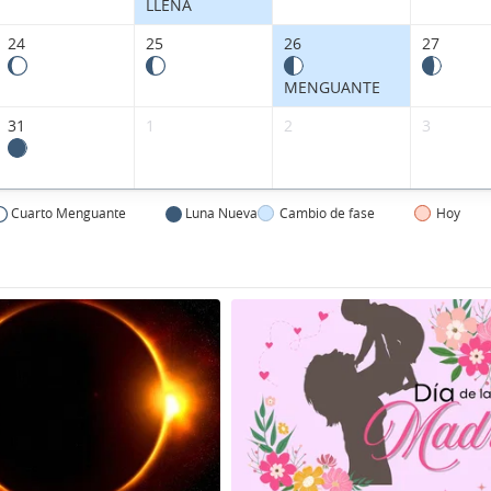
LLENA
24
25
26
27
MENGUANTE
31
1
2
3
Cuarto Menguante
Luna Nueva
Cambio de fase
Hoy