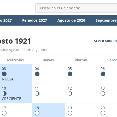
io 2027
Feriados 2027
Agosto de 2026
Septiembre
sto 1921
SEPTIEMBRE
1
Calendario
Lunar Agosto 1921 de Argentina.
Lunar
Miércoles
Jueves
Viernes
Sába
Agosto
03
04
05
06
1921
NUEVA
de
10
11
12
13
Argentina.
CRECIENTE
17
18
19
20