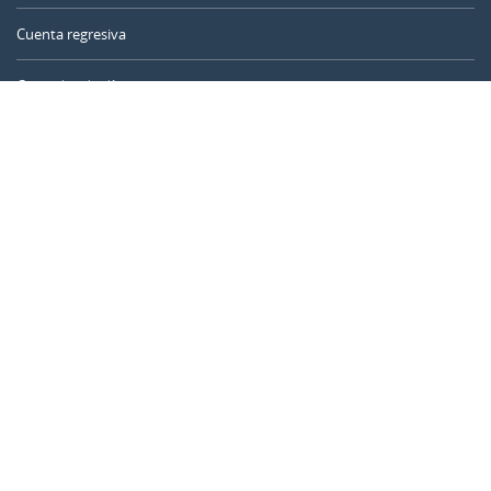
Cuenta regresiva
Contador de días
Calculadora de tiempo
Día del año
Calculadora de edad
Temporizador online
CALENDARR.COM
Sobre nosotros
Privacidad