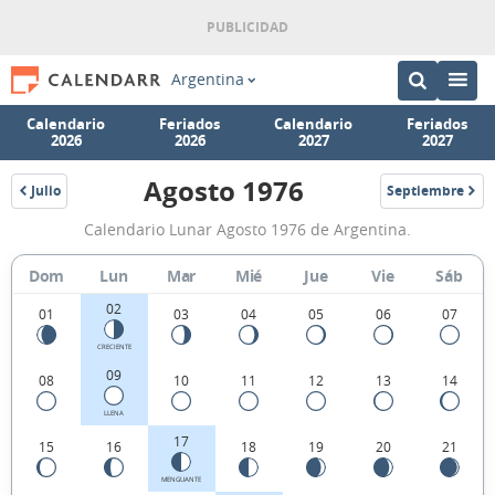
Argentina
Calendario
Feriados
Calendario
Feriados
2026
2026
2027
2027
Agosto 1976
Julio
Septiembre
1976
1976
Calendario
Calendario Lunar Agosto 1976 de Argentina.
Lunar
Agosto
Dom
Lun
Mar
Mié
Jue
Vie
Sáb
1976
02
01
03
04
05
06
07
de
CRECIENTE
Argentina.
09
08
10
11
12
13
14
LLENA
17
15
16
18
19
20
21
MENGUANTE