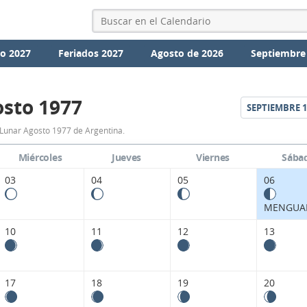
io 2027
Feriados 2027
Agosto de 2026
Septiembre
sto 1977
SEPTIEMBRE
1
Calendario
Lunar Agosto 1977 de Argentina.
Lunar
Miércoles
Jueves
Viernes
Sába
Agosto
03
04
05
06
1977
MENGUA
de
10
11
12
13
Argentina.
17
18
19
20