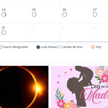
24
25
26
27
31
1
2
3
Cuarto Menguante
Luna Nueva
Cambio de fase
Hoy