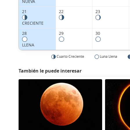
NUEVA
21
22
23
CRECIENTE
28
29
30
LLENA
Cuarto Creciente
Luna Llena
También le puede interesar