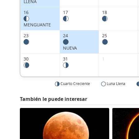
LLENA
16
17
18
MENGUANTE
23
24
25
NUEVA
30
31
1
Cuarto Creciente
Luna Llena
También le puede interesar