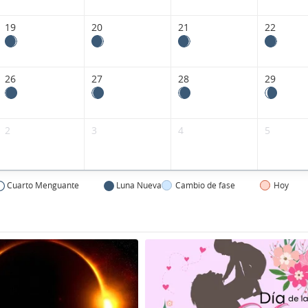
19
20
21
22
26
27
28
29
2
3
4
5
Cuarto Menguante
Luna Nueva
Cambio de fase
Hoy