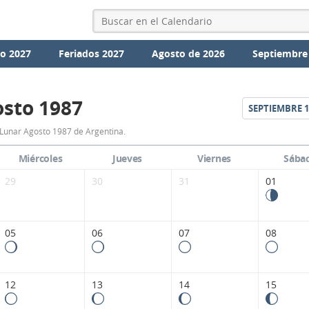
io 2027
Feriados 2027
Agosto de 2026
Septiembre
sto 1987
SEPTIEMBRE
1
Calendario
Lunar Agosto 1987 de Argentina.
Lunar
Miércoles
Jueves
Viernes
Sába
Agosto
29
30
31
01
1987
de
05
06
07
08
Argentina.
12
13
14
15