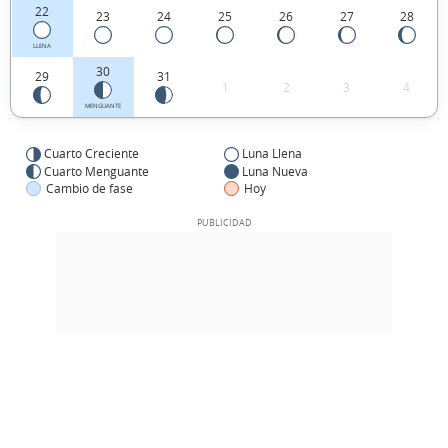
22
23
24
25
26
27
28
LLENA
30
29
31
1
2
3
4
MENGUANTE
Cuarto Creciente
Luna Llena
Cuarto Menguante
Luna Nueva
Cambio de fase
Hoy