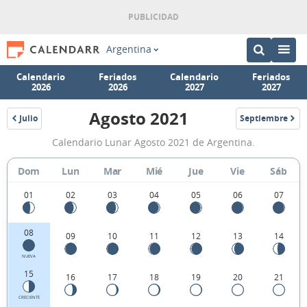
Argentina
Calendario
Feriados
Calendario
Feriados
2026
2026
2027
2027
Agosto 2021
Julio
Septiembre
2021
2021
Calendario
Calendario Lunar Agosto 2021 de Argentina.
Lunar
Agosto
Dom
Lun
Mar
Mié
Jue
Vie
Sáb
2021
01
02
03
04
05
06
07
de
Argentina.
08
09
10
11
12
13
14
NUEVA
15
16
17
18
19
20
21
CRECIENTE