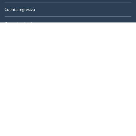
Cuenta regresiva
Contador de días
Calculadora de tiempo
Día del año
Calculadora de edad
Temporizador online
CALENDARR.COM
Sobre nosotros
Privacidad