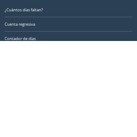
¿Cuántos días faltan?
Cuenta regresiva
Contador de días
Calculadora de tiempo
Día del año
Calculadora de edad
Temporizador online
CALENDARR.COM
Sobre nosotros