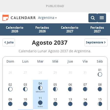
Argentina
Calendario
Feriados
Calendario
Feriados
2026
2026
2027
2027
Agosto 2037
Julio
Septiembre
2037
2037
Calendario
Calendario Lunar Agosto 2037 de Argentina.
Lunar
Agosto
Dom
Lun
Mar
Mié
Jue
Vie
Sáb
2037
01
26
27
28
29
30
31
de
Argentina.
04
02
03
05
06
07
08
MENGUANTE
11
09
10
12
13
14
15
NUEVA