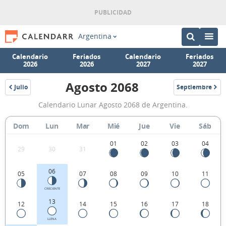
Argentina
Calendario
Feriados
Calendario
Feriados
2026
2026
2027
2027
Agosto 2068
Julio
Septiembre
2068
2068
Calendario
Calendario Lunar Agosto 2068 de Argentina.
Lunar
Agosto
Dom
Lun
Mar
Mié
Jue
Vie
Sáb
2068
01
02
03
04
29
30
31
de
Argentina.
06
05
07
08
09
10
11
CRECIENTE
13
12
14
15
16
17
18
LLENA