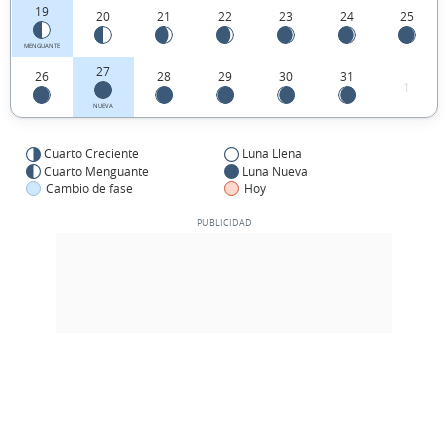
19
20
21
22
23
24
25
MENGUANTE
27
26
28
29
30
31
1
NUEVA
Cuarto Creciente
Luna Llena
Cuarto Menguante
Luna Nueva
Cambio de fase
Hoy