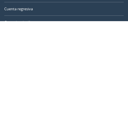
Cuenta regresiva
Contador de días
Calculadora de tiempo
Día del año
Calculadora de edad
Temporizador online
CALENDARR.COM
Sobre nosotros
Privacidad