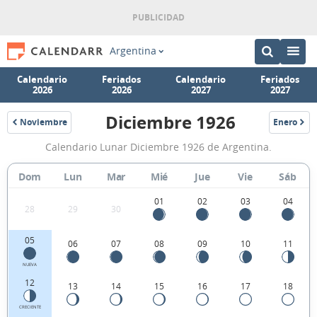
Argentina
Calendario
Feriados
Calendario
Feriados
2026
2026
2027
2027
Diciembre 1926
Noviembre
Enero
1926
1927
Calendario
Calendario Lunar Diciembre 1926 de Argentina.
Lunar
Diciembre
Dom
Lun
Mar
Mié
Jue
Vie
Sáb
1926
01
02
03
04
28
29
30
de
Argentina.
05
06
07
08
09
10
11
NUEVA
12
13
14
15
16
17
18
CRECIENTE