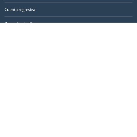
Cuenta regresiva
Contador de días
Calculadora de tiempo
Día del año
Calculadora de edad
Temporizador online
CALENDARR.COM
Sobre nosotros
Privacidad