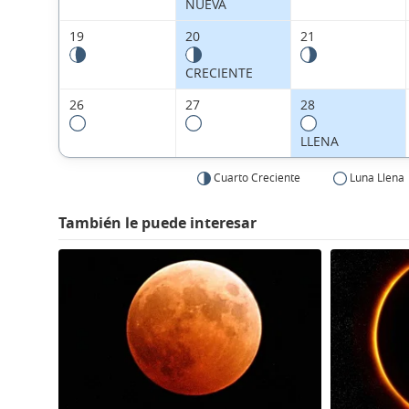
NUEVA
19
20
21
CRECIENTE
26
27
28
LLENA
Cuarto Creciente
Luna Llena
También le puede interesar