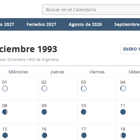
io 2027
Feriados 2027
Agosto de 2026
Septiembre
ciembre 1993
ENERO
1
Calendario
unar Diciembre 1993 de Argentina.
Lunar
Miércoles
Jueves
Viernes
Sába
Diciembre
01
02
03
04
1993
de
08
09
10
11
Argentina.
15
16
17
18