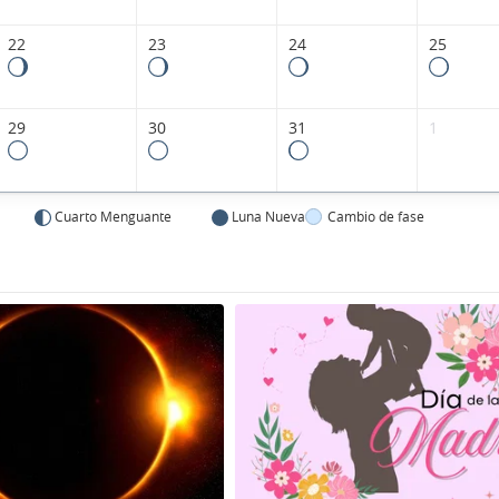
22
23
24
25
29
30
31
1
Cuarto Menguante
Luna Nueva
Cambio de fase