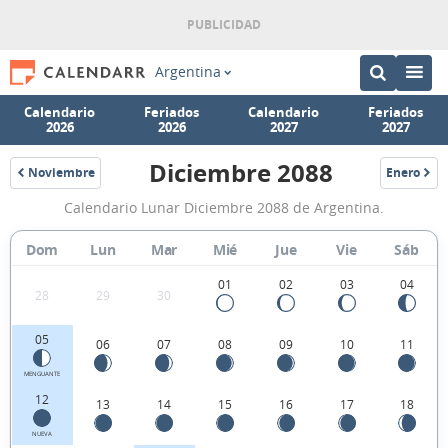
Argentina
Calendario
Feriados
Calendario
Feriados
2026
2026
2027
2027
Diciembre 2088
Noviembre
Enero
2088
2089
Calendario
Calendario Lunar Diciembre 2088 de Argentina.
Lunar
Diciembre
Dom
Lun
Mar
Mié
Jue
Vie
Sáb
2088
01
02
03
04
28
29
30
de
Argentina.
05
06
07
08
09
10
11
MENGUANTE
12
13
14
15
16
17
18
NUEVA