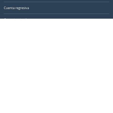
Cuenta regresiva
Contador de días
Calculadora de tiempo
Día del año
Calculadora de edad
Temporizador online
CALENDARR.COM
Sobre nosotros
Privacidad