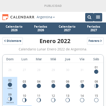
Argentina
Calendario
Feriados
Calendario
Feriados
2026
2026
2027
2027
Enero 2022
Diciembre
Febrero
2021
2022
Calendario
Calendario Lunar Enero 2022 de Argentina.
Lunar
Enero
Dom
Lun
Mar
Mié
Jue
Vie
Sáb
2022
01
26
27
28
29
30
31
de
Argentina.
02
03
04
05
06
07
08
NUEVA
09
10
11
12
13
14
15
CRECIENTE