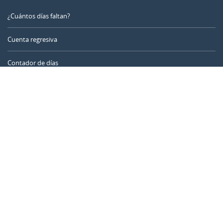
¿Cuántos días faltan?
Cuenta regresiva
Contador de días
Calculadora de tiempo
Día del año
Calculadora de edad
Temporizador online
CALENDARR.COM
Sobre nosotros