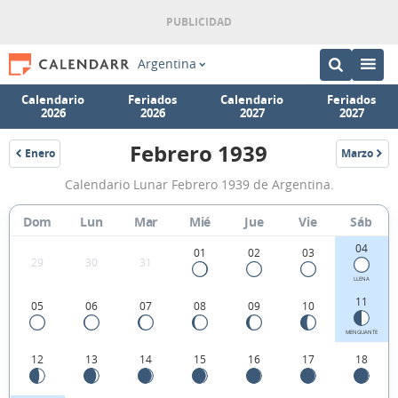
Argentina
Calendario
Feriados
Calendario
Feriados
2026
2026
2027
2027
Febrero 1939
Enero
Marzo
1939
1939
Calendario
Calendario Lunar Febrero 1939 de Argentina.
Lunar
Febrero
Dom
Lun
Mar
Mié
Jue
Vie
Sáb
1939
04
01
02
03
29
30
31
de
LLENA
Argentina.
11
05
06
07
08
09
10
MENGUANTE
12
13
14
15
16
17
18