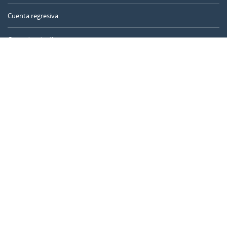
Cuenta regresiva
Contador de días
Calculadora de tiempo
Día del año
Calculadora de edad
Temporizador online
CALENDARR.COM
Sobre nosotros
Privacidad