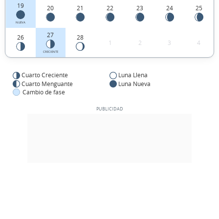
19
20
21
22
23
24
25
NUEVA
27
26
28
1
2
3
4
CRECIENTE
Cuarto Creciente
Luna Llena
Cuarto Menguante
Luna Nueva
Cambio de fase