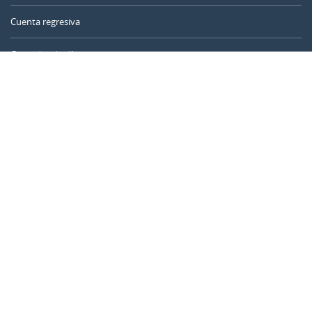
Cuenta regresiva
Contador de días
Calculadora de tiempo
Día del año
Calculadora de edad
Temporizador online
CALENDARR.COM
Sobre nosotros
Privacidad