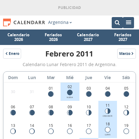
Argentina
Calendario
Feriados
Calendario
Feriados
2026
2026
2027
2027
Febrero 2011
Enero
Marzo
2011
2011
Calendario
Calendario Lunar Febrero 2011 de Argentina.
Lunar
Febrero
Dom
Lun
Mar
Mié
Jue
Vie
Sáb
2011
02
01
03
04
05
30
31
de
NUEVA
Argentina.
11
06
07
08
09
10
12
CRECIENTE
18
13
14
15
16
17
19
LLENA