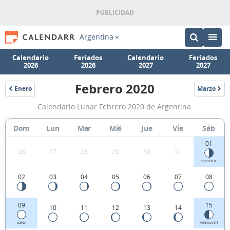
Argentina
Calendario
Feriados
Calendario
Feriados
2026
2026
2027
2027
Febrero 2020
Enero
Marzo
2020
2020
Calendario
Calendario Lunar Febrero 2020 de Argentina.
Lunar
Febrero
Dom
Lun
Mar
Mié
Jue
Vie
Sáb
2020
01
26
27
28
29
30
31
de
CRECIENTE
Argentina.
02
03
04
05
06
07
08
09
15
10
11
12
13
14
LLENA
MENGUANTE