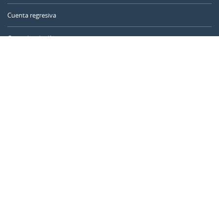
Cuenta regresiva
Contador de días
Calculadora de tiempo
Día del año
Calculadora de edad
Temporizador online
CALENDARR.COM
Sobre nosotros
Privacidad