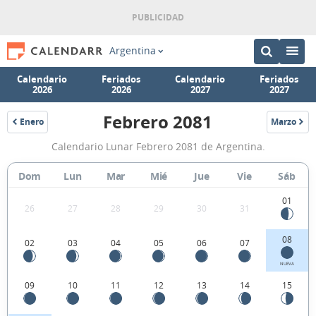
Argentina
Calendario
Feriados
Calendario
Feriados
2026
2026
2027
2027
Febrero 2081
Enero
Marzo
2081
2081
Calendario
Calendario Lunar Febrero 2081 de Argentina.
Lunar
Febrero
Dom
Lun
Mar
Mié
Jue
Vie
Sáb
2081
01
26
27
28
29
30
31
de
Argentina.
08
02
03
04
05
06
07
NUEVA
09
10
11
12
13
14
15