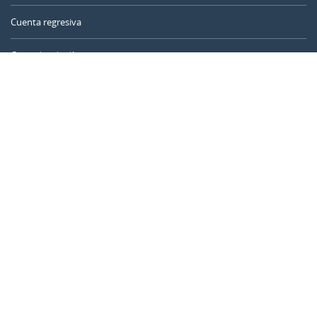
Cuenta regresiva
Contador de días
Calculadora de tiempo
Día del año
Calculadora de edad
Temporizador online
CALENDARR.COM
Sobre nosotros
Privacidad