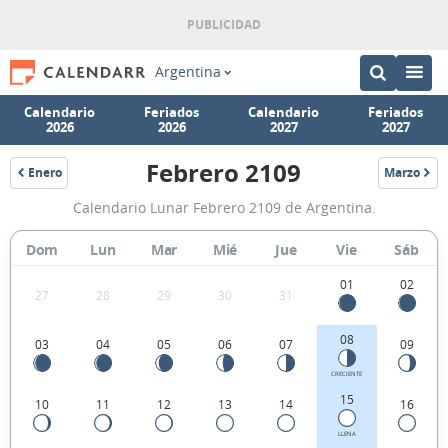
Argentina
Calendario
Feriados
Calendario
Feriados
2026
2026
2027
2027
Febrero 2109
Enero
Marzo
2109
2109
Calendario
Calendario Lunar Febrero 2109 de Argentina.
Lunar
Febrero
Dom
Lun
Mar
Mié
Jue
Vie
Sáb
2109
01
02
27
28
29
30
31
de
Argentina.
08
03
04
05
06
07
09
CRECIENTE
15
10
11
12
13
14
16
LLENA