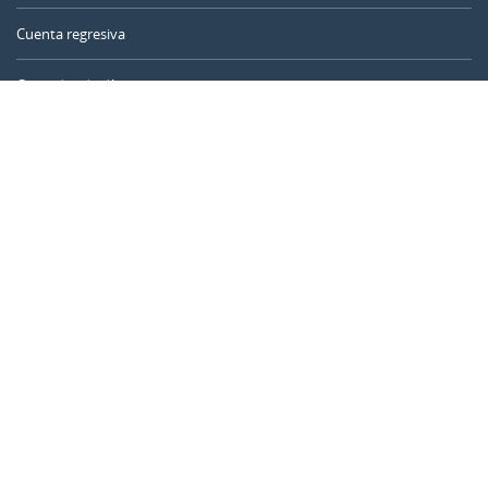
Cuenta regresiva
Contador de días
Calculadora de tiempo
Día del año
Calculadora de edad
Temporizador online
CALENDARR.COM
Sobre nosotros
Privacidad