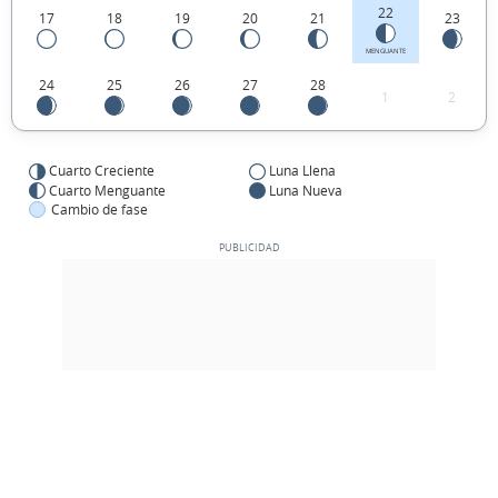
22
17
18
19
20
21
23
MENGUANTE
24
25
26
27
28
1
2
Cuarto Creciente
Luna Llena
Cuarto Menguante
Luna Nueva
Cambio de fase