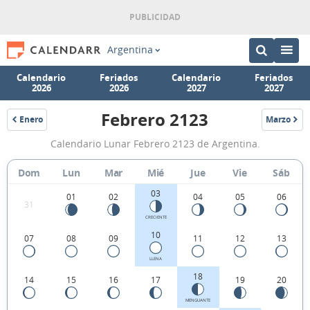
Argentina
Calendario
Feriados
Calendario
Feriados
2026
2026
2027
2027
Febrero 2123
Enero
Marzo
2123
2123
Calendario
Calendario Lunar Febrero 2123 de Argentina.
Lunar
Febrero
Dom
Lun
Mar
Mié
Jue
Vie
Sáb
2123
03
01
02
04
05
06
31
de
CRECIENTE
Argentina.
10
07
08
09
11
12
13
LLENA
18
14
15
16
17
19
20
MENGUANTE