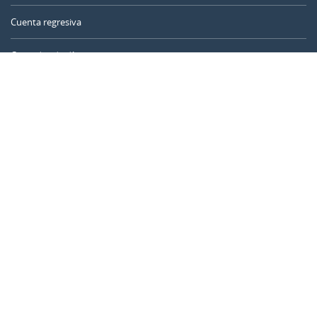
Cuenta regresiva
Contador de días
Calculadora de tiempo
Día del año
Calculadora de edad
Temporizador online
CALENDARR.COM
Sobre nosotros
Privacidad