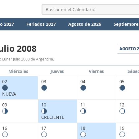
io 2027
Feriados 2027
Agosto de 2026
Septiembre
ulio 2008
AGOSTO
2
Calendario
 Lunar Julio 2008 de Argentina.
Lunar
Miércoles
Jueves
Viernes
Sába
Julio
02
03
04
05
2008
NUEVA
de
09
10
11
12
Argentina.
CRECIENTE
16
17
18
19