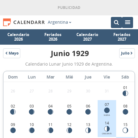
Argentina
Calendario
Feriados
Calendario
Feriados
2026
2026
2027
2027
Junio 1929
Mayo
Julio
1929
1929
Calendario
Calendario Lunar Junio 1929 de Argentina.
Lunar
Junio
Dom
Lun
Mar
Mié
Jue
Vie
Sáb
1929
01
26
27
28
29
30
31
de
Argentina.
07
02
03
04
05
06
08
NUEVA
14
09
10
11
12
13
15
CRECIENTE