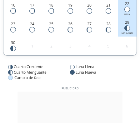
22
16
17
18
19
20
21
LLENA
29
23
24
25
26
27
28
MENGUANTE
30
1
2
3
4
5
6
Cuarto Creciente
Luna Llena
Cuarto Menguante
Luna Nueva
Cambio de fase