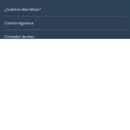
¿Cuántos días faltan?
Cuenta regresiva
Contador de días
Calculadora de tiempo
Día del año
Calculadora de edad
Temporizador online
CALENDARR.COM
Sobre nosotros