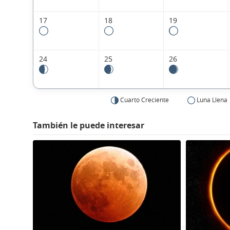
17
18
19
24
25
26
Cuarto Creciente
Luna Llena
También le puede interesar