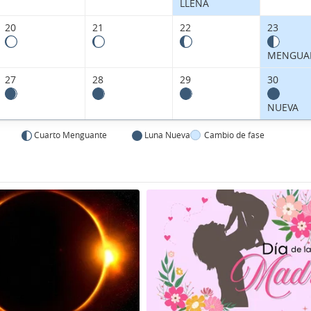
LLENA
20
21
22
23
MENGUA
27
28
29
30
NUEVA
Cuarto Menguante
Luna Nueva
Cambio de fase