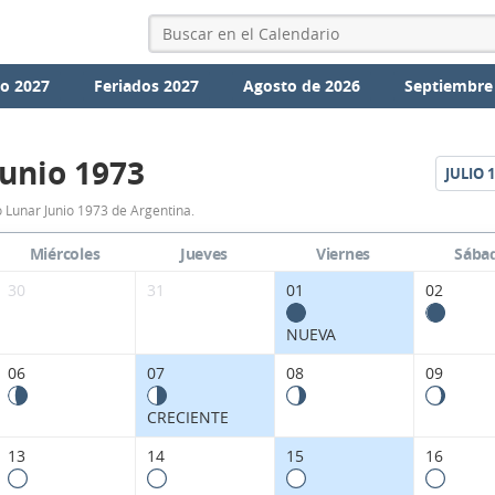
io 2027
Feriados 2027
Agosto de 2026
Septiembre
Junio 1973
JULIO
1
Calendario
 Lunar Junio 1973 de Argentina.
Lunar
Miércoles
Jueves
Viernes
Sába
Junio
30
31
01
02
1973
NUEVA
de
06
07
08
09
Argentina.
CRECIENTE
13
14
15
16