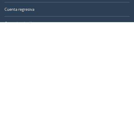
Cuenta regresiva
Contador de días
Calculadora de tiempo
Día del año
Calculadora de edad
Temporizador online
CALENDARR.COM
Sobre nosotros
Privacidad