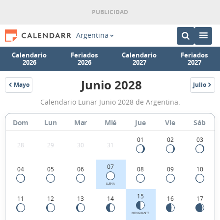
Argentina
Calendario
Feriados
Calendario
Feriados
2026
2026
2027
2027
Junio 2028
Mayo
Julio
2028
2028
Calendario
Calendario Lunar Junio 2028 de Argentina.
Lunar
Junio
Dom
Lun
Mar
Mié
Jue
Vie
Sáb
2028
01
02
03
28
29
30
31
de
Argentina.
07
04
05
06
08
09
10
LLENA
15
11
12
13
14
16
17
MENGUANTE