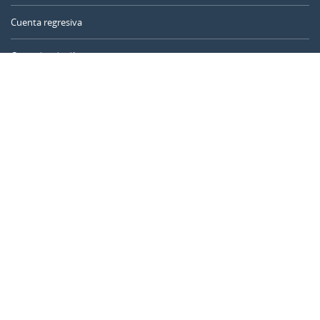
Cuenta regresiva
Contador de días
Calculadora de tiempo
Día del año
Calculadora de edad
Temporizador online
CALENDARR.COM
Sobre nosotros
Privacidad