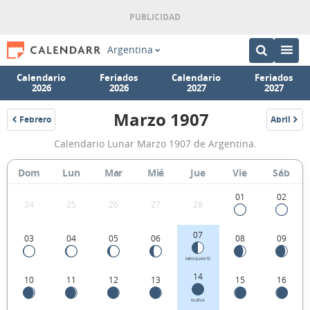
Argentina
Calendario
Feriados
Calendario
Feriados
2026
2026
2027
2027
Marzo 1907
Febrero
Abril
1907
1907
Calendario
Calendario Lunar Marzo 1907 de Argentina.
Lunar
Marzo
Dom
Lun
Mar
Mié
Jue
Vie
Sáb
1907
01
02
24
25
26
27
28
de
Argentina.
07
03
04
05
06
08
09
MENGUANTE
14
10
11
12
13
15
16
NUEVA