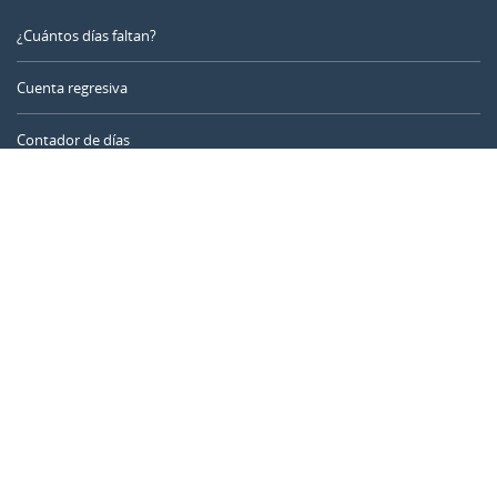
¿Cuántos días faltan?
Cuenta regresiva
Contador de días
Calculadora de tiempo
Día del año
Calculadora de edad
Temporizador online
CALENDARR.COM
Sobre nosotros