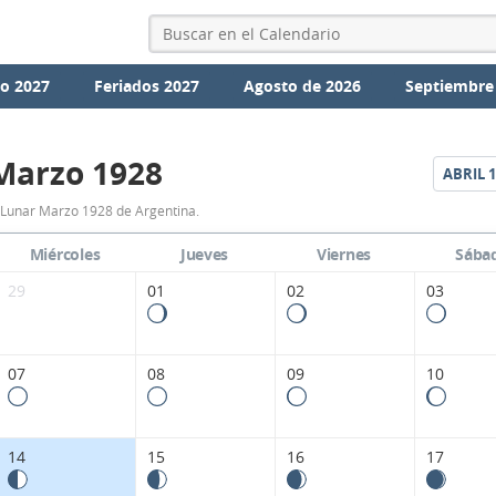
io 2027
Feriados 2027
Agosto de 2026
Septiembre
Marzo 1928
ABRIL
1
Calendario
 Lunar Marzo 1928 de Argentina.
Lunar
Miércoles
Jueves
Viernes
Sába
Marzo
29
01
02
03
1928
de
07
08
09
10
Argentina.
14
15
16
17