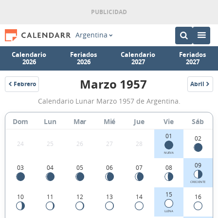
Argentina
Calendario
Feriados
Calendario
Feriados
2026
2026
2027
2027
Marzo 1957
Febrero
Abril
1957
1957
Calendario
Calendario Lunar Marzo 1957 de Argentina.
Lunar
Marzo
Dom
Lun
Mar
Mié
Jue
Vie
Sáb
1957
01
02
24
25
26
27
28
de
NUEVA
Argentina.
09
03
04
05
06
07
08
CRECIENTE
15
10
11
12
13
14
16
LLENA