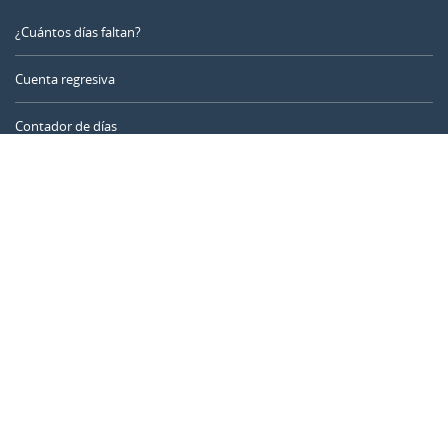
¿Cuántos días faltan?
Cuenta regresiva
Contador de días
Calculadora de tiempo
Día del año
Calculadora de edad
Temporizador online
CALENDARR.COM
Sobre nosotros