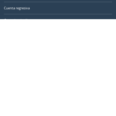
Cuenta regresiva
Contador de días
Calculadora de tiempo
Día del año
Calculadora de edad
Temporizador online
CALENDARR.COM
Sobre nosotros
Privacidad