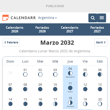
Argentina
Calendario
Feriados
Calendario
Feriados
2026
2026
2027
2027
Marzo 2032
Febrero
Abril
2032
2032
Calendario
Calendario Lunar Marzo 2032 de Argentina.
Lunar
Marzo
Dom
Lun
Mar
Mié
Jue
Vie
Sáb
2032
04
01
02
03
05
06
29
de
MENGUANTE
Argentina.
11
07
08
09
10
12
13
NUEVA
18
14
15
16
17
19
20
CRECIENTE