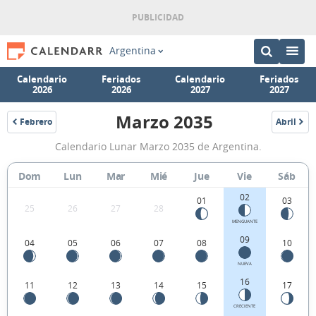
Argentina
Calendario
Feriados
Calendario
Feriados
2026
2026
2027
2027
Marzo 2035
Febrero
Abril
2035
2035
Calendario
Calendario Lunar Marzo 2035 de Argentina.
Lunar
Marzo
Dom
Lun
Mar
Mié
Jue
Vie
Sáb
2035
02
01
03
25
26
27
28
de
MENGUANTE
Argentina.
09
04
05
06
07
08
10
NUEVA
16
11
12
13
14
15
17
CRECIENTE