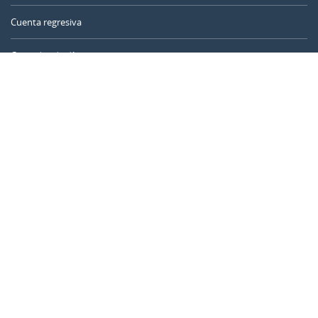
Cuenta regresiva
Contador de días
Calculadora de tiempo
Día del año
Calculadora de edad
Temporizador online
CALENDARR.COM
Sobre nosotros
Privacidad