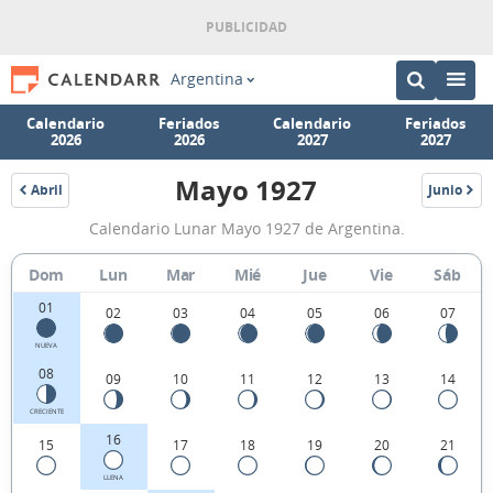
Argentina
Calendario
Feriados
Calendario
Feriados
2026
2026
2027
2027
Mayo 1927
Abril
Junio
1927
1927
Calendario
Calendario Lunar Mayo 1927 de Argentina.
Lunar
Mayo
Dom
Lun
Mar
Mié
Jue
Vie
Sáb
1927
01
02
03
04
05
06
07
de
NUEVA
Argentina.
08
09
10
11
12
13
14
CRECIENTE
16
15
17
18
19
20
21
LLENA