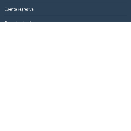
Cuenta regresiva
Contador de días
Calculadora de tiempo
Día del año
Calculadora de edad
Temporizador online
CALENDARR.COM
Sobre nosotros
Privacidad