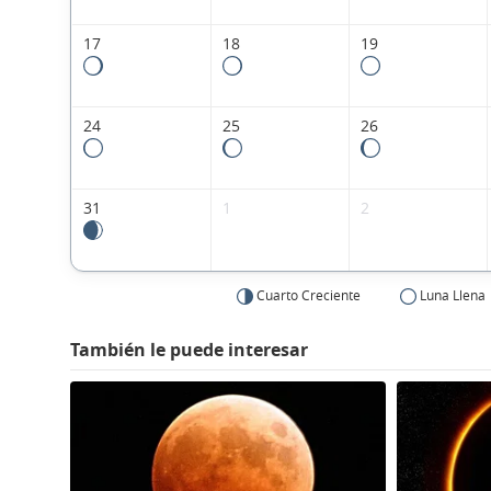
17
18
19
24
25
26
31
1
2
Cuarto Creciente
Luna Llena
También le puede interesar