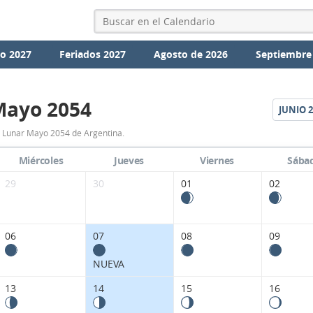
io 2027
Feriados 2027
Agosto de 2026
Septiembre
Mayo 2054
JUNIO
2
Calendario
 Lunar Mayo 2054 de Argentina.
Lunar
Miércoles
Jueves
Viernes
Sába
Mayo
29
30
01
02
2054
de
06
07
08
09
Argentina.
NUEVA
13
14
15
16