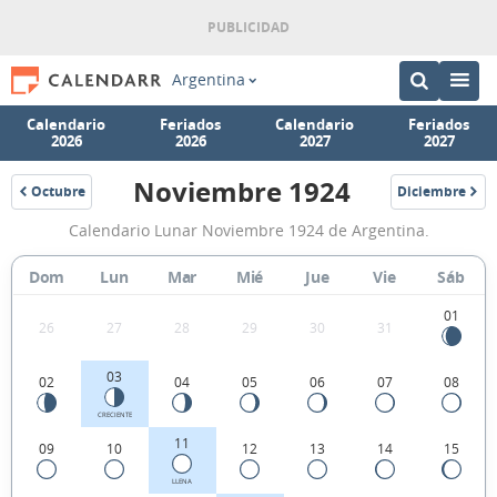
Argentina
Calendario
Feriados
Calendario
Feriados
2026
2026
2027
2027
Noviembre 1924
Octubre
Diciembre
1924
1924
Calendario
Calendario Lunar Noviembre 1924 de Argentina.
Lunar
Noviembre
Dom
Lun
Mar
Mié
Jue
Vie
Sáb
1924
01
26
27
28
29
30
31
de
Argentina.
03
02
04
05
06
07
08
CRECIENTE
11
09
10
12
13
14
15
LLENA