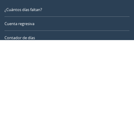
¿Cuántos días faltan?
Cuenta regresiva
Contador de días
Calculadora de tiempo
Día del año
Calculadora de edad
Temporizador online
CALENDARR.COM
Sobre nosotros