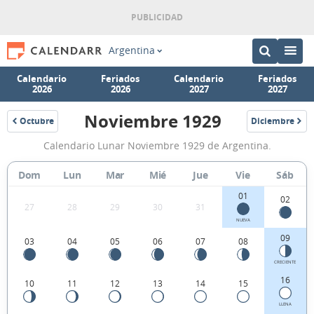
Argentina
Calendario
Feriados
Calendario
Feriados
2026
2026
2027
2027
Noviembre 1929
Octubre
Diciembre
1929
1929
Calendario
Calendario Lunar Noviembre 1929 de Argentina.
Lunar
Noviembre
Dom
Lun
Mar
Mié
Jue
Vie
Sáb
1929
01
02
27
28
29
30
31
de
NUEVA
Argentina.
09
03
04
05
06
07
08
CRECIENTE
16
10
11
12
13
14
15
LLENA