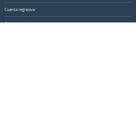
Cuenta regresiva
Contador de días
Calculadora de tiempo
Día del año
Calculadora de edad
Temporizador online
CALENDARR.COM
Sobre nosotros
Privacidad