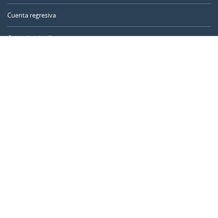
Cuenta regresiva
Contador de días
Calculadora de tiempo
Día del año
Calculadora de edad
Temporizador online
CALENDARR.COM
Sobre nosotros
Privacidad