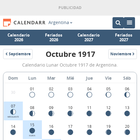
Argentina
Calendario
Feriados
Calendario
Feriados
2026
2026
2027
2027
Octubre 1917
Septiembre
Noviembre
1917
1917
Calendario
Calendario Lunar Octubre 1917 de Argentina.
Lunar
Octubre
Dom
Lun
Mar
Mié
Jue
Vie
Sáb
1917
01
02
03
04
05
06
30
de
Argentina.
07
08
09
10
11
12
13
MENGUANTE
15
14
16
17
18
19
20
NUEVA