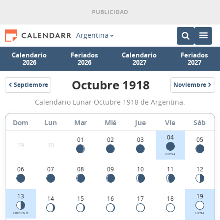
Argentina
Calendario
Feriados
Calendario
Feriados
2026
2026
2027
2027
Octubre 1918
Septiembre
Noviembre
1918
1918
Calendario
Calendario Lunar Octubre 1918 de Argentina.
Lunar
Octubre
Dom
Lun
Mar
Mié
Jue
Vie
Sáb
1918
04
01
02
03
05
29
30
de
NUEVA
Argentina.
06
07
08
09
10
11
12
13
19
14
15
16
17
18
CRECIENTE
LLENA