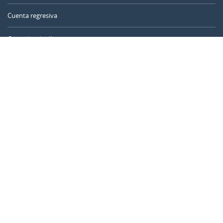
Cuenta regresiva
Contador de días
Calculadora de tiempo
Día del año
Calculadora de edad
Temporizador online
CALENDARR.COM
Sobre nosotros
Privacidad